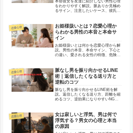
本命彼女を友達に紹介しない男性心理
をわかりやすく解説。脈ありか見極め
るサイン、注意したいケース、彼氏へ
の上手な対処法まで紹介します。
お姫様扱いとは？恋愛心理か
恋愛心理
らわかる男性の本音と本命サ
イン
お姫様扱いとは何かを恋愛心理から解
説。男性の本音、本命サイン、下心と
の違い、愛される女性の特徴、危険な
束縛の見分け方まで紹介します。
脈なし男を振り向かせるLINE
恋愛心理
術｜返信したくなる送り方と
逆転のコツ
脈なし男を振り向かせるLINE術を解
説。返信したくなる送り方、距離を縮
めるコツ、逆効果になりやすいNG行
動までわかりやすく紹介します。脈な
し気味の相手とのLINEに悩む女性必
見です。
女は寂しいと浮気、男は何で
恋愛心理
浮気する？男女の心理と本当
の原因