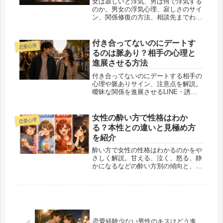
女は寂しいと浮気、男は何で浮気する
のか。男女の浮気心理、寂しさのサイ
ン、関係修復の方法、相談先までわか
りやすく解説します。
付き合ってないのにデートす
恋愛心理
るのは脈あり？相手の心理と
進展させる方法
付き合ってないのにデートする相手の
心理や脈ありサイン、注意点を解説。
曖昧な関係を進展させるLINE・誘い
方・見極め方も紹介します。
女性の酔い方で性格はわか
恋愛心理
る？本性との違いと見極め方
を紹介
酔い方で女性の性格はわかるのかをや
さしく解説。甘える、泣く、怒る、静
かになるなどの酔い方別の傾向と、見
極めるときの注意点、安全な付き合い
方をまとめました。
恋愛経験少ない男性のキスはどう進