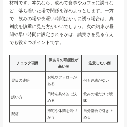
材料です。本気なら、改めて食事やカフェに誘うな
ど、落ち着いた場で関係を深めようとします。一方
で、飲みの場や夜遅い時間ばかりに誘う場合は、真
剣度を慎重に見た方がいいでしょう。次の約束が昼
間や早い時間に設定されるかは、誠実さを見るうえ
でも役立つポイントです。
脈ありの可能性が
チェック項目
注意したい例
高い例
お礼やフォローが
翌日の連絡
何も連絡がない
ある
日時を具体的に決
飲みの場だけで曖
誘い方
める
昧
帰宅や体調を気づ
自分都合で引き止
配慮
かう
める