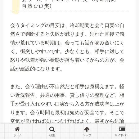
自然な口実）
会うタイミングの目安は、冷却期間と会う口実の自
然さで判断すると失敗が減ります。別れた直後で感
情が荒れている時期は、会っても話が噛み合いにく
く、衝突しやすいです。少なくとも、相手に対して
怒りや執着が強い状態が落ち着いてからの方が、会
話が建設的になります。
また、会う理由が不自然だと相手は身構えます。軽
い近況報告、共通の用事、貸し借りの整理など、相
手が受け入れやすい口実から入る方が成功率は上が
ります。会う時間も最初は短めが安全です。そこで
空気が良ければ次につなげればよく、最初から結論
を出そうとしない方が復縁に近づきます。会った後
ホーム
検索
トップ
サイドバー
に相手が安心して帰れるか、これが次の連絡につな