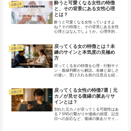
酔うと可愛くなる女性の特徴
恋愛心理
と、その背景にある女性心理
とは？
酔うと可愛くなる女性っていますよ
ね？その特徴と、その背景にある女性
心理とはなんでしょうか。心理学的に
は「緊張の解放」「警戒心の低下」
「本音の表面化」によるものであり、
男性はそれを「素の魅力」として受け
戻ってくる女の特徴とは？未
恋愛心理
取ります。ただ、交際OKとは違いま
練のサインと本気度の見極め
すよ！
方
戻ってくる女の特徴を心理・行動サイ
ン・復縁判断から解説。未練と寂しさ
の違い、受け入れる前の注意点も紹介
します。
戻ってくる女性の特徴7選｜元
恋愛心理
カノが見せる復縁の脈ありサ
インとは？
別れた元カノが戻ってくる可能性はあ
る？SNSの繋がりや連絡の頻度、記念
日への反応など、復縁の脈ありサイン
とされる女性の特徴を7つに厳選して
解説します。