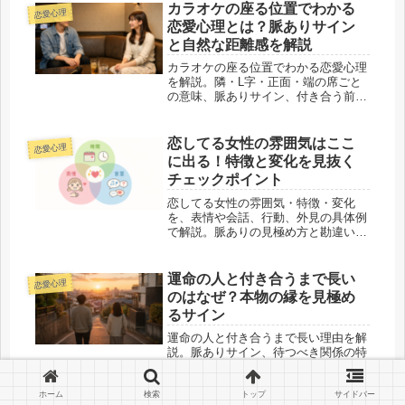
カラオケの座る位置でわかる
恋愛心理
恋愛心理とは？脈ありサイン
と自然な距離感を解説
カラオケの座る位置でわかる恋愛心理
を解説。隣・L字・正面・端の席ごと
の意味、脈ありサイン、付き合う前に
失敗しない自然な距離感までわかりや
すく紹介します。
恋してる女性の雰囲気はここ
恋愛心理
に出る！特徴と変化を見抜く
チェックポイント
恋してる女性の雰囲気・特徴・変化
を、表情や会話、行動、外見の具体例
で解説。脈ありの見極め方と勘違いを
防ぐコツ、自然なアプローチまで分か
ります。
運命の人と付き合うまで長い
恋愛心理
のはなぜ？本物の縁を見極め
るサイン
運命の人と付き合うまで長い理由を解
説。脈ありサイン、待つべき関係の特
徴、自然に進展させる方法、次に進む
判断基準まで紹介します。
ホーム
検索
トップ
サイドバー