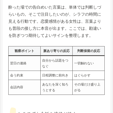
酔った場での告白めいた言葉は、単体では判断しづ
らいもの。そこで注目したいのが、シラフの時間に
見える行動です。恋愛感情がある女性は、言葉より
も普段の接し方に本音が出ます。ここでは、勘違い
を防ぎつつ期待してよいサインを整理します。
観察ポイント
脈あり寄りの反応
判断保留の反応
自分から話題をつ
翌日の連絡
一切触れない
なぐ
会う約束
日程調整に前向き
はぐらかす
あなたを深く知ろ
その場だけ盛り上
会話内容
うとする
がる