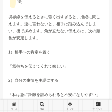
法
境界線を伝えるときに強く出すぎると、拒絶に聞こ
えます。逆に言わないと、相手は踏み込んでしま
い、後で揉めます。角が立たない伝え方は、次の順
番が安定します。
1）相手への肯定を置く
「気持ちを伝えてくれて嬉しい」
2）自分の事情を主語にする
「私は急に距離を詰められると不安になりやすい」
3）具体的なNGとOKをセットで言う
ホーム
検索
トップ
サイドバー