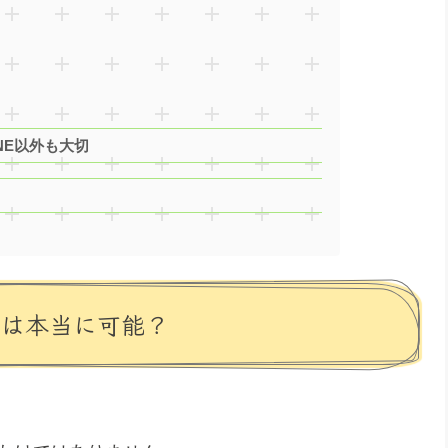
NE以外も大切
Eは本当に可能？