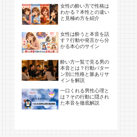
女性の酔い方で性格は
わかる？本性との違い
と見極め方を紹介
女性は酔うと本音を話
す？行動や発言から分
かる本心のサイン
酔い方一覧で見る男の
本音とは？行動パター
ン別に性格と脈ありサ
インを解説
一口くれる男性心理と
は？その行動に隠され
た本音を徹底解説