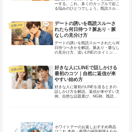
ーする。これ、多くのカップルで起こ
る悩みのひとつでしょう。既読スルー
されると、「むかつく」。そうではな
くて、理由があるもので、心理的な背
景・状況別の主な５つの理由と、それ
デートの誘いを既読スルーさ
恋愛LINE
ぞれに合った解決策を詳しく紹介して
れたら何日待つ？脈あり・脈
います。
なしの見分け方
デートの誘いを既読スルーされたら何
日待つべきかを解説。脈あり・脈なし
の見分け方、追いLINEのタイミン
グ、関係を壊さない再連絡のコツまで
わかりやすく整理します。
好きな人にLINEで話しかける
恋愛LINE
最初のコツ｜自然に返信が来
やすい始め方
好きな人に最初のLINEを送るときの
話しかけ方を解説。返信が来やすい文
例、自然な話題選び、NG例、既読ス
ルー時の考え方までわかりやすく紹介
します。
ホワイトデーのお返しおすすめ商品
はこれ 本命・義理の値段相場もわか