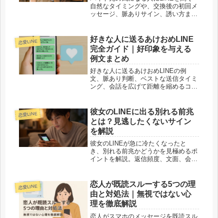
自然なタイミングや、交換後の初回メ
ッセージ、脈ありサイン、誘い方まで
を解説。関係を壊さず距離を縮めたい
人向けの記事です。
好きな人に送るあけおめLINE
恋愛LINE
完全ガイド｜好印象を与える
例文まとめ
好きな人に送るあけおめLINEの例
文、脈あり判断、ベストな送信タイミ
ング、会話を広げて距離を縮めるコツ
まで徹底解説。新年の挨拶で恋を進展
させたい人必見。
彼女のLINEに出る別れる前兆
恋愛LINE
とは？見逃したくないサイン
を解説
彼女のLINEが急に冷たくなったと
き、別れる前兆かどうかを見極めるポ
イントを解説。返信頻度、文面、会う
約束の変化、勘違いしやすいケース、
NG対応まで分かりやすく紹介しま
す。
恋人が既読スルーする5つの理
恋愛LINE
由と対処法｜無視ではない心
理を徹底解説
恋人がスマホのメッセージを既読スル