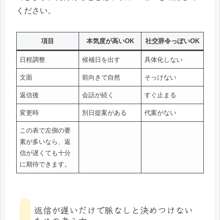
ください。
項目
本気度が高いOK
社交辞令っぽいOK
日程調整
候補日を出す
具体化しない
文面
前向きで自然
そっけない
返信後
会話が続く
すぐ止まる
変更時
別日提案がある
代案がない
この表で左側の要
素が多いなら、返
信が遅くても十分
に期待できます。
返信が遅いだけで脈なしと決めつけない