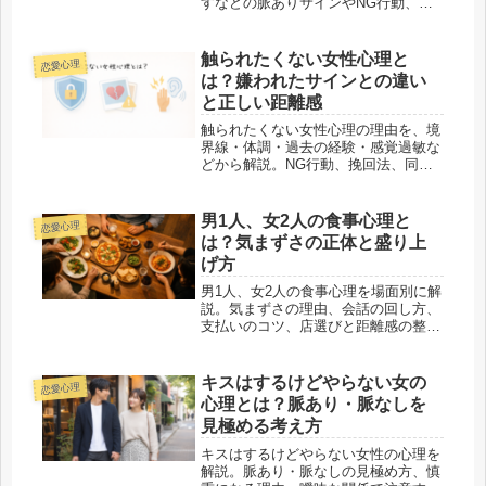
すなどの脈ありサインやNG行動、自
然な距離の縮め方を紹介します。
触られたくない女性心理と
恋愛心理
は？嫌われたサインとの違い
と正しい距離感
触られたくない女性心理の理由を、境
界線・体調・過去の経験・感覚過敏な
どから解説。NG行動、挽回法、同意
の取り方まで具体例でわかる。
男1人、女2人の食事心理と
恋愛心理
は？気まずさの正体と盛り上
げ方
男1人、女2人の食事心理を場面別に解
説。気まずさの理由、会話の回し方、
支払いのコツ、店選びと距離感の整え
方まで実践的に紹介。
キスはするけどやらない女の
恋愛心理
心理とは？脈あり・脈なしを
見極める考え方
キスはするけどやらない女性の心理を
解説。脈あり・脈なしの見極め方、慎