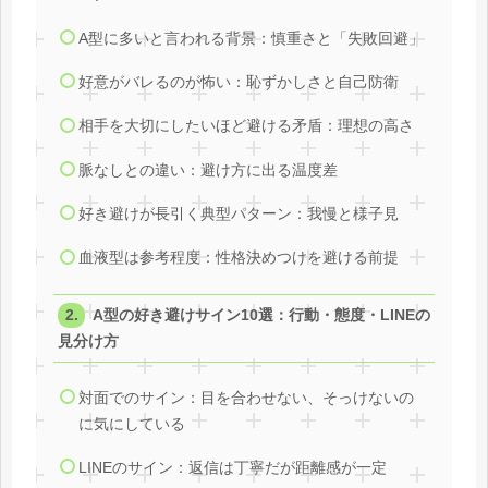
A型に多いと言われる背景：慎重さと「失敗回避」
好意がバレるのが怖い：恥ずかしさと自己防衛
相手を大切にしたいほど避ける矛盾：理想の高さ
脈なしとの違い：避け方に出る温度差
好き避けが長引く典型パターン：我慢と様子見
血液型は参考程度：性格決めつけを避ける前提
A型の好き避けサイン10選：行動・態度・LINEの
見分け方
対面でのサイン：目を合わせない、そっけないの
に気にしている
LINEのサイン：返信は丁寧だが距離感が一定