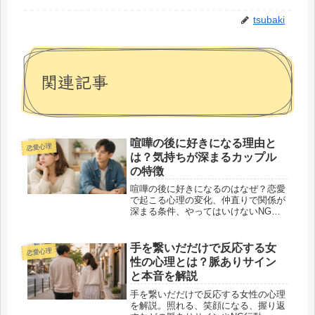
tsubaki
関連記事
喧嘩の後に好きになる理由と
恋愛心理
は？気持ちが深まるカップル
の特徴
喧嘩の後に好きになるのはなぜ？恋愛
で起こる心理の変化、仲直りで関係が
深まる条件、やってはいけないNG行
動、愛情と依存の見分け方までやさし
く解説します。
手を繋いだだけで反応する女
恋愛心理
性の心理とは？脈ありサイン
と本音を解説
手を繋いだだけで反応する女性の心理
を解説。照れる、笑顔になる、握り返